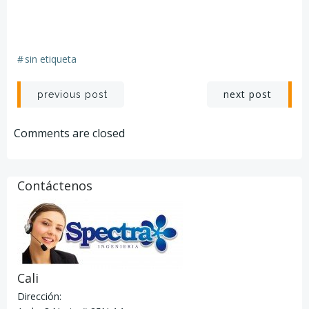
#
sin etiqueta
Navegación
Navegación
next post
previous post
por
por
Comments are closed
las
las
entradas
entradas
Contáctenos
Cali
Dirección: