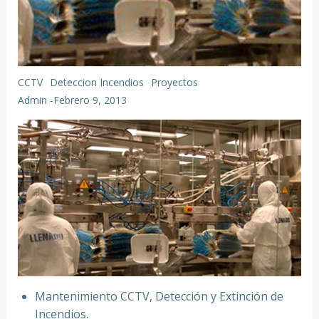
CCTV
Deteccion Incendios
Proyectos
Admin
-
Febrero 9, 2013
Mantenimiento CCTV, Detección y Extinción de
Incendios.